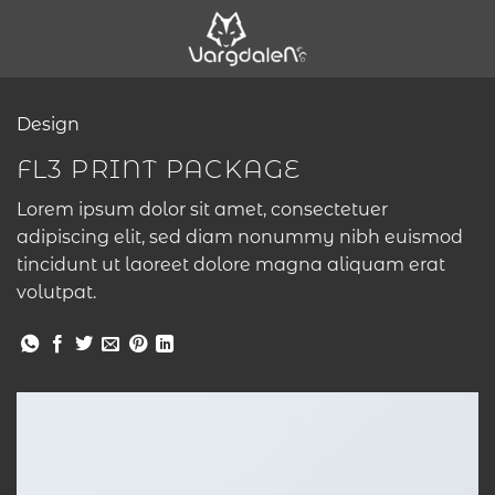
Skip
to
Hem
Kontakt
content
Design
FL3 PRINT PACKAGE
Lorem ipsum dolor sit amet, consectetuer
adipiscing elit, sed diam nonummy nibh euismod
tincidunt ut laoreet dolore magna aliquam erat
volutpat.